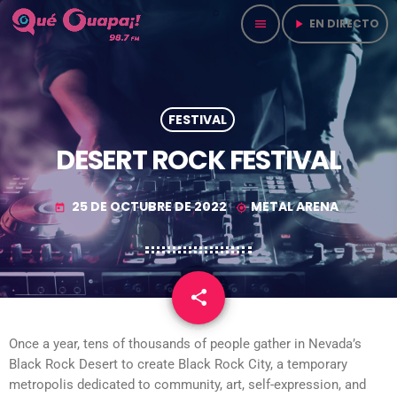
EN DIRECTO
menu
play_arrow
FESTIVAL
DESERT ROCK FESTIVAL
25 DE OCTUBRE DE 2022
METAL ARENA
today
my_location
share
email
Once a year, tens of thousands of people gather in Nevada’s
Black Rock Desert to create Black Rock City, a temporary
metropolis dedicated to community, art, self-expression, and