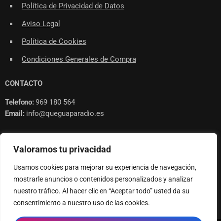
Política de Privacidad de Datos
Aviso Legal
Política de Cookies
Condiciones Generales de Compra
CONTACTO
Telefono:
969 180 564
Email:
info@queguaparadio.es
Valoramos tu privacidad
Usamos cookies para mejorar su experiencia de navegación,
© 2023 QUE GUAPA RADIO
mostrarle anuncios o contenidos personalizados y analizar
nuestro tráfico. Al hacer clic en “Aceptar todo” usted da su
consentimiento a nuestro uso de las cookies.