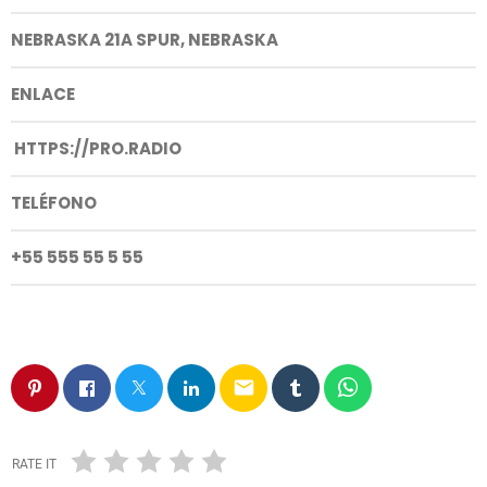
NEBRASKA 21A SPUR, NEBRASKA
ENLACE
HTTPS://PRO.RADIO
TELÉFONO
+55 555 55 5 55
email
RATE IT